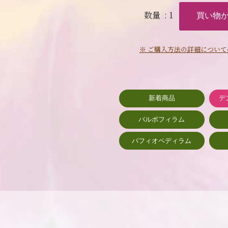
数量
: 1
※ ご購入方法の詳細について
新着商品
デ
バルボフィラム
パフィオペディラム