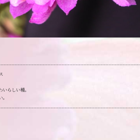
ス
わいらしい種。
い。