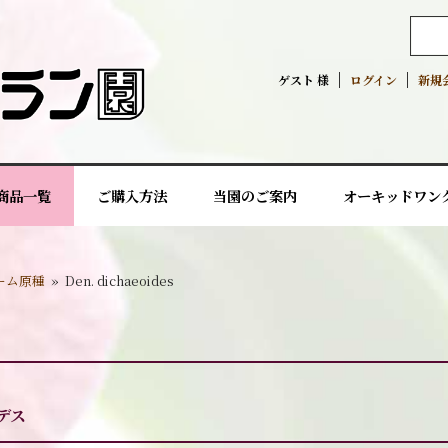
ゲスト 様
ログイン
新規
商品一覧
ご購入方法
当園のご案内
オーキッドワン
ーム原種
»
Den. dichaeoides
デス