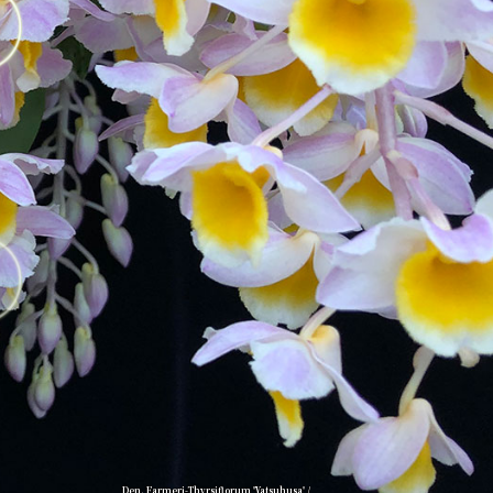
Den. Farmeri-Thyrsiflorum 'Yatsuhusa' /