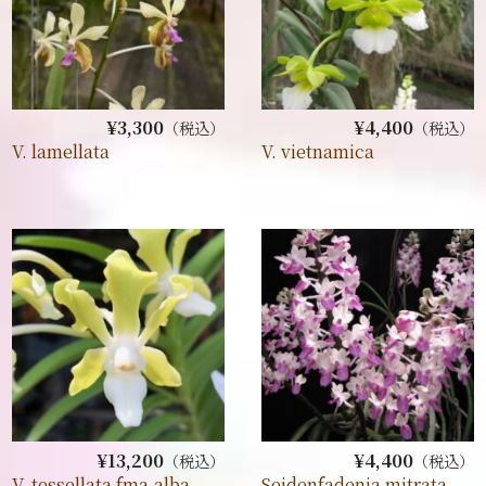
¥3,300
¥4,400
（税込）
（税込）
V. lamellata
V. vietnamica
¥13,200
¥4,400
（税込）
（税込）
V. tessellata fma.alba
Seidenfadenia mitrata