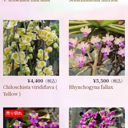
¥4,400
¥5,500
（税込）
（税込）
Chiloschista viridiflava (
Rhynchogyna fallax
Yellow )
売り切れ