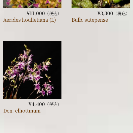
¥11,000
¥3,300
（税込）
（税込）
Aerides houlletiana (L)
Bulb. sutepense
¥4,400
（税込）
Den. elliottinum