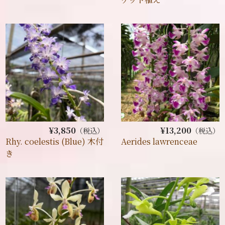
¥3,850
¥13,200
（税込）
（税込）
Rhy. coelestis (Blue) 木付
Aerides lawrenceae
き