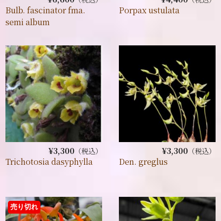
Bulb. fascinator fma.
Porpax ustulata
semi album
¥3,300
¥3,300
（税込）
（税込）
Trichotosia dasyphylla
Den. greglus
売り切れ