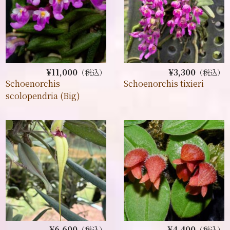
¥11,000
¥3,300
（税込）
（税込）
Schoenorchis
Schoenorchis tixieri
scolopendria (Big)
¥6,600
¥4,400
（税込）
（税込）