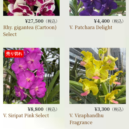
¥27,500
¥4,400
（税込）
（税込）
Rhy. gigantea (Cartoon)
V. Patchara Delight
Select
売り切れ
¥8,800
¥3,300
（税込）
（税込）
V. Siripat Pink Select
V. Viraphandhu
Fragrance