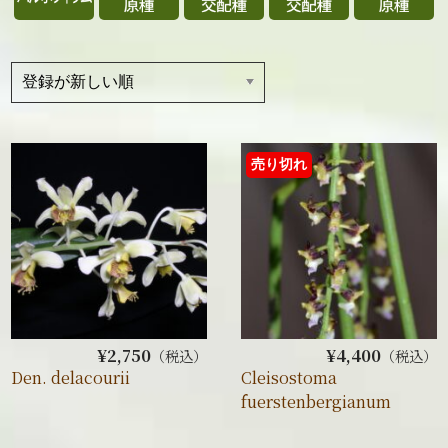
売り切れ
¥2,750
¥4,400
（税込）
（税込）
Den. delacourii
Cleisostoma
fuerstenbergianum