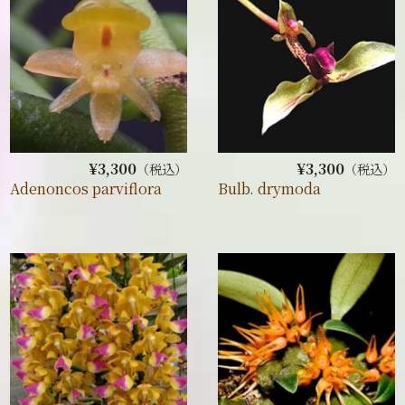
¥3,300
¥3,300
（税込）
（税込）
Adenoncos parviflora
Bulb. drymoda