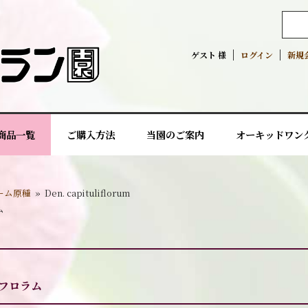
ゲスト 様
ログイン
新規
商品一覧
ご購入方法
当園のご案内
オーキッドワン
ーム原種
»
Den. capituliflorum
ム
フロラム