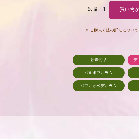
数量
: 1
※ ご購入方法の詳細について
新着商品
デ
バルボフィラム
パフィオペディラム