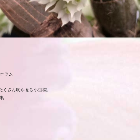
フロラム
たくさん咲かせる小型種。
株。