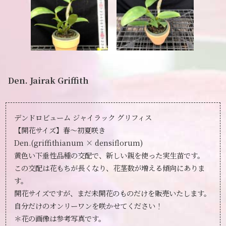
Den. Jairak Griffith
デンドロビューム ジャイラック グリフィス
【開花サイズ】春～初夏咲き
Den.(griffithianum × densiflorum)
黄色い下垂性品種の交配で、新しい親を使った実生苗です。
この交配は花もちが長くなり、花茎数が増える傾向にありま
す。
開花サイズですが、まだ未開花のものだけを販売いたします。
自分だけのオンリーワンを咲かせてください！
＊花の画像は参考写真です。