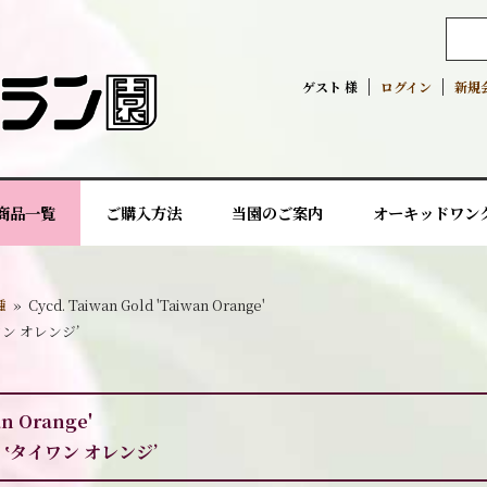
ゲスト 様
ログイン
新規
商品一覧
ご購入方法
当園のご案内
オーキッドワン
種
»
Cycd. Taiwan Gold 'Taiwan Orange'
ン オレンジ’
an Orange'
‛タイワン オレンジ’