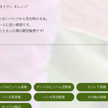
タイワン オレンジ’
た太いバルブから花を咲かせる。
ームに近い栽培です。
りと太った株の限定販売です!
ん
ンドロビューム原種
デンドロビューム交配種
カトレア原種
バンダ系原種
バンダ系交配種
その他の原種
すべての商品