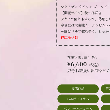
シクノデス タイワン ゴールド ‛
【開花サイズ】秋～冬咲き
タケノコ蘭とも言われ、落葉し
寒さには大変強く、シンビジュ
今回はバルブ数も多く、しっか
在庫極少数。
在庫状態 : 売り切れ
¥6,600
（税込）
只今お取扱い出来ませ
新着商品
デ
バルボフィラム
パフィオペディラム