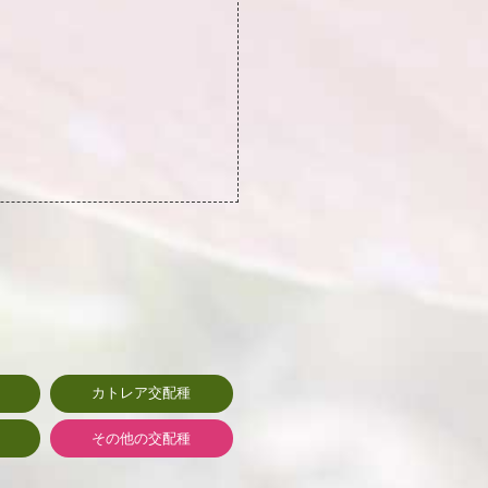
カトレア交配種
その他の交配種