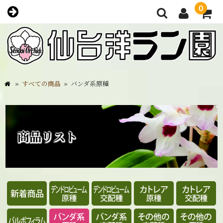
0
»
すべての商品
»
バンダ系原種
商品リスト