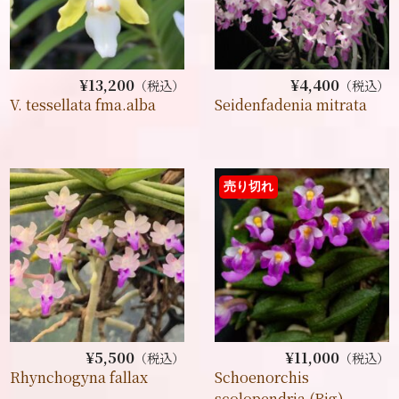
¥13,200
¥4,400
（税込）
（税込）
V. tessellata fma.alba
Seidenfadenia mitrata
売り切れ
¥5,500
¥11,000
（税込）
（税込）
Rhynchogyna fallax
Schoenorchis
scolopendria (Big)