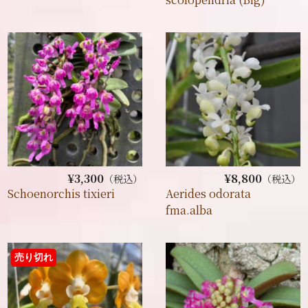
¥3,300
¥8,800
（税込）
（税込）
Schoenorchis tixieri
Aerides odorata
fma.alba
売り切れ