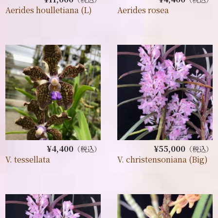
Aerides houlletiana (L)
Aerides rosea
¥4,400
¥55,000
（税込）
（税込）
V. tessellata
V. christensoniana (Big)