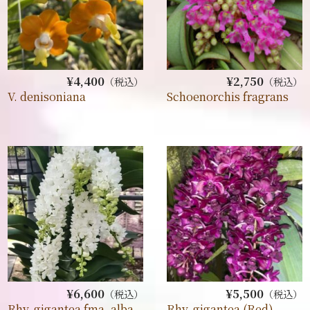
¥4,400
¥2,750
（税込）
（税込）
V. denisoniana
Schoenorchis fragrans
¥6,600
¥5,500
（税込）
（税込）
Rhy. gigantea fma. alba
Rhy. gigantea (Red)